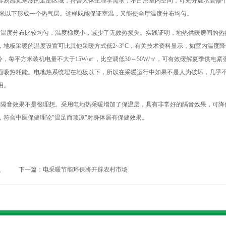
容易感觉寒冷的足部区域，符合人体生理学需求；不占用室内空间，可充分展示装修
8米以下形成一个热气层。这样既能保证室温，又能使全厅温度分布均匀。
向温度分布比较均匀，温度梯度小，减少了无效热损失。实践证明，地热供暖房间的热
地板采暖的温度设置可比其他采暖方式低2~3°C，有关技术资料显示，如室内温度降
，每平方米装机电量不大于15W/㎡，比空调低30～50W/㎡，可有效缓解夏季供电紧
面吸热耗能。电地热系统埋在地板以下，所以在采暖运行中如果不是人为破坏，几乎
用。
其隔音效果不是很理想。采用电地热采暖增加了保温层，具有非常好的隔音效果，可降
符合中医保健理论"温足而顶凉"对身体居有保健效果。
识
下一篇：
电采暖节能环保将开辟农村市场