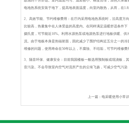
故感到十分舒适。室内温度均匀、温差较小、梯度合理，加热人体最
电地热系统安装于地下，提高地表面温度，向室内散热，从而，在1.
2、高效节能、节约维修费用：在厅内采用电地热系统时，沿高度方
比较高，热量集中在人体受益的高度内。在同样满足温暖舒适条件下，
摄氏度，可节能近10%。利用水源热泵或地源热泵进行地板供暖、供冷
况。由于地板本身是热辐射面，因此减少了围护结构近五分之一的冷
维修的问题，使用寿命在50年以上，不腐蚀、不结垢，可节约维修费
3、隔音环保、健康安全：目前我国楼板一般选用预制板或现浇板，
音污染。不会导致室内空气对流所产生的尘埃飞扬，可减少空气污染，
上一篇：
电采暖使用小常