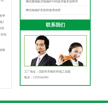
个性。
· 稀结紫铜板式电锅炉4300蓝牙版本说明书
· 稀结电锅炉安装和使用说明
效率
低1
联系我们
张状
不存在
低噪
工厂地址：沈阳市浑南区祥瑞工业园
电话：13591642491