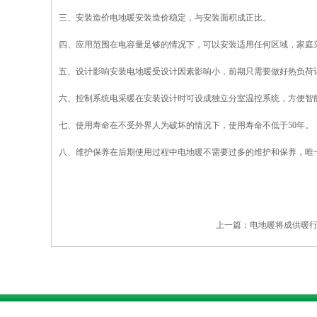
三、安装造价电地暖安装造价稳定，与安装面积成正比。
四、应用范围在电容量足够的情况下，可以安装适用任何区域，家庭
五、设计影响安装电地暖受设计因素影响小，前期只需要做好热负荷
六、控制系统电采暖在安装设计时可设成独立分室温控系统，方便智
七、使用寿命在不受外界人为破坏的情况下，使用寿命不低于50年。
八、维护保养在后期使用过程中电地暖不需要过多的维护和保养，唯
上一篇：
电地暖将成供暖