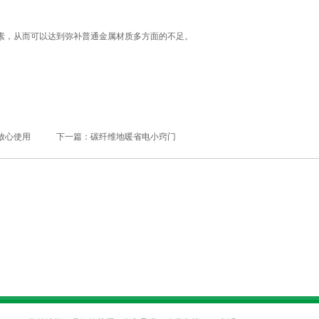
素，从而可以达到弥补普通金属材质多方面的不足。
放心使用
下一篇：
碳纤维地暖省电小窍门